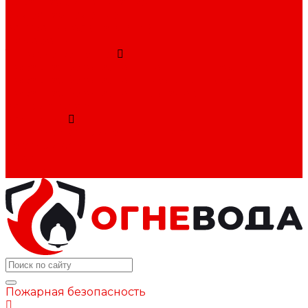
Охранная сигнализация
Видеонаблюдение
Контроль доступа (СКУД)
Домофоны
Типовые решения
Пожарная безопасность гостиниц и хостелов
Пожарная безопасность медицинских клиник
Пожарная безопасность складов
Конфигуратор
Компания
Политика конфиденциальности
Сертификаты
Блог
Контакты
Пожарная безопасность