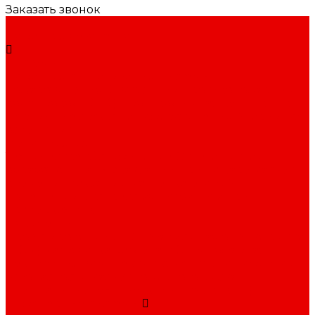
Заказать звонок
...
Пожарная безопасность
Системы
Пожарная сигнализация
Системы
пожаротушения
Внутренний противопожарный
водопровод (ВПВ)
Противодымная вентиляция
Первичные средства пожаротушения
Аварийное
освещение
Мероприятия
Техническое обслуживание
Огнезащитная
обработка
Планы эвакуации при пожаре
Расчёт
времени эвакуации
Расчёт категорий
помещений
Экспресс-аудит
Защита при
проверках МЧС
Документы
Проектирование СПЗ
Независимая оценка риска
(НОР)
Разработка раздела МОПБ
Пожарная
декларация
Комплект документов по пожарной
безопасности
Расчёт пожарного риска
Специальные технические условия (СТУ)
Инженерные системы