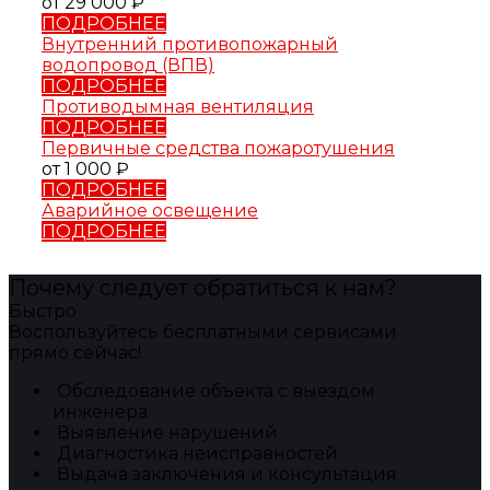
от 29 000 ₽
ПОДРОБНЕЕ
Внутренний противопожарный
водопровод (ВПВ)
ПОДРОБНЕЕ
Противодымная вентиляция
ПОДРОБНЕЕ
Первичные средства пожаротушения
от 1 000 ₽
ПОДРОБНЕЕ
Аварийное освещение
ПОДРОБНЕЕ
Почему следует обратиться к нам?
Быстро
Воспользуйтесь бесплатными сервисами
прямо сейчас!
Обследование объекта с выездом
инженера
Выявление нарушений
Диагностика неисправностей
Выдача заключения и консультация