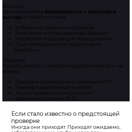
Выгодно
Не экономьте на
безопасности
, а
получайте
выгоду
от работы с нами!
Избавим от ненужных расходов
Впишемся в установленный бюджет
Подберём подходящее оборудование
При необходимости предоставим
рассрочку
Надёжно
Решите вопрос с выбором подрядчика раз и на
всегда.
Гарантия прохождения проверки МЧС
Квалифицированный монтаж
Только проверенные решения
Наличие лицензии МЧС
Если стало известно о предстоящей
проверке
Иногда они приходят. Приходят ожидаемо,