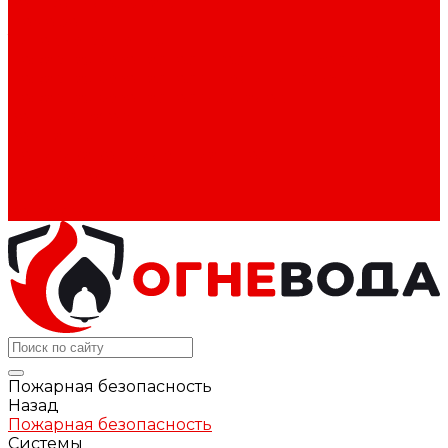
Контроль доступа (СКУД)
Домофоны
Типовые решения
Пожарная безопасность гостиниц и хостелов
Пожарная безопасность медицинских клиник
Пожарная безопасность складов
Конфигуратор
Компания
Политика конфиденциальности
Сертификаты
Блог
Контакты
Пожарная безопасность
Назад
Пожарная безопасность
Системы