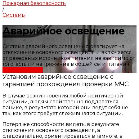
Пожарная безопасность
/
Системы
Аварийное освещение
Система аварийного освещения реагирует на
отключение основного освещения и включается
от резервных источников питания не зависимо от
того, есть ли напряжение в общей сети питания.
Заказать услугу
Установим аварийное освещение с
гарантией прохождения проверки МЧС
В случае возникновения любой критической
ситуации, людям свойственно поддаваться
панике, в результате которой они ведут себя не
так, как этого требует сложившаяся ситуации.
Потеря же способности видеть, в результате
отключения основного освещения, а
следовательно, ориентироваться в темноте, в