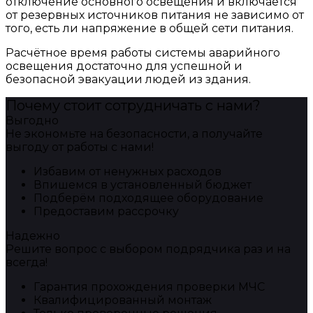
отключение основного освещения и включается
от резервных источников питания не зависимо от
того, есть ли напряжение в общей сети питания.
Расчётное время работы системы аварийного
освещения достаточно для успешной и
безопасной эвакуации людей из здания.
Почему стоит сотрудничать с нами?
Выгодно
Не экономьте на безопасности, а получайте
выгоду от работы с нами!
Избавим от ненужных расходов
Впишемся в установленный бюджет
Подберём подходящее оборудование
Предоставим рассрочку
Надежно
Решите вопрос с выбором подрядчика раз и на
всегда!
Гарантия прохождения проверки МЧС
Квалифицированный монтаж