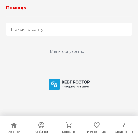
Помощь
Мы в соц. сетях
© 2009-2026 ООО "Технологии безопасности", Все права
защищены
Главная
Главная
Кабинет
Кабинет
Корзина
Корзина
Избранные
Избранные
Сравнение
Сравнение